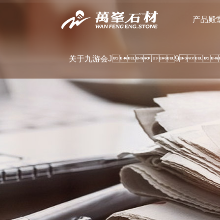
产品殿
关于九游会J9